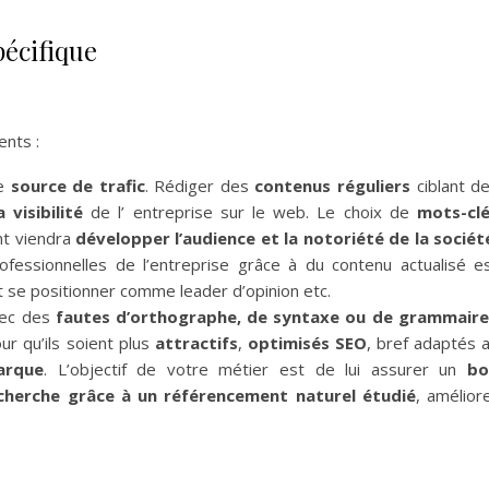
spécifique
nts :
le
source de trafic
. Rédiger des
contenus réguliers
ciblant d
 visibilité
de l’ entreprise sur le web. Le choix de
mots-cl
nt viendra
développer l’audience et la notoriété de la sociét
essionnelles de l’entreprise grâce à du contenu actualisé e
t se positionner comme leader d’opinion etc.
avec des
fautes d’orthographe, de syntaxe ou de grammaire
r qu’ils soient plus
attractifs
,
optimisés SEO
, bref adaptés 
arque
. L’objectif de votre métier est de lui assurer un
bo
cherche grâce à un référencement naturel étudié
, amélior