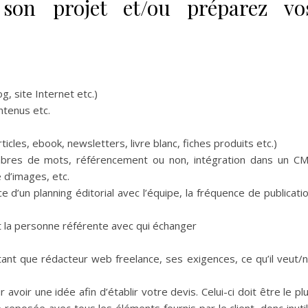
son projet et/ou préparez vo
g, site Internet etc.)
ontenus etc.
icles, ebook, newsletters, livre blanc, fiches produits etc.)
mbres de mots, référencement ou non, intégration dans un C
 d’images, etc.
ce d’un planning éditorial avec l’équipe, la fréquence de publicati
et la personne référente avec qui échanger
ant que rédacteur web freelance, ses exigences, ce qu’il veut/
avoir une idée afin d’établir votre devis. Celui-ci doit être le pl
te reposée avec tous les éléments fournis par le client, donc inuti