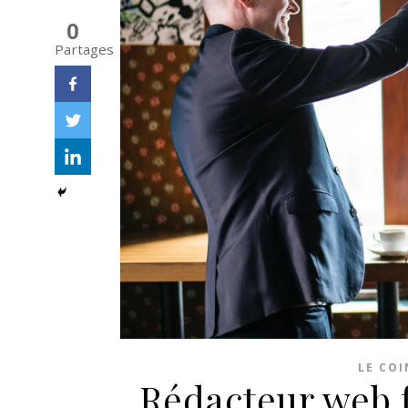
0
Partages
LE CO
Rédacteur web f