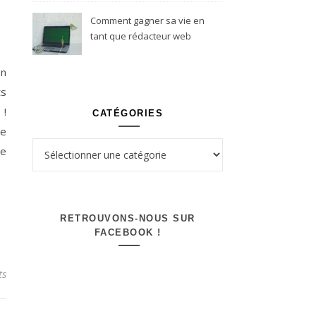
Comment gagner sa vie en
tant que rédacteur web
freelance ?
on
ts
 !
CATÉGORIES
ne
Catégories
le
RETROUVONS-NOUS SUR
FACEBOOK !
ts