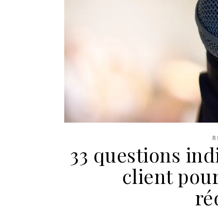
R
33 questions ind
client pour
ré