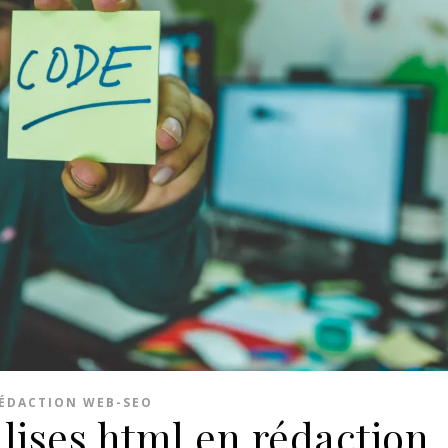
ÉDACTION WEB-SEO
lises html en rédaction